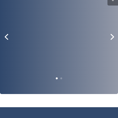
« Au top comme prévu ! J’apprécie beaucoup la
qualité du système. Très utile pour un propriétaire
de Bergerie ou quelqu’un qui souhaite investir dans
l’elevage mais qui est indécis à cause des voleurs.
Bref, c’est la solution contre le vol de bétail. Je le
recommande vivement. »