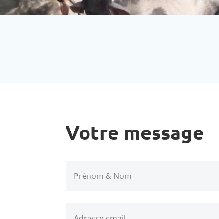
+221776937252 //
Votre message