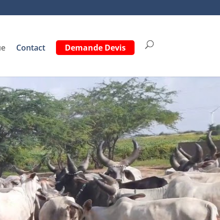
ue
Contact
Demande Devis
tail !