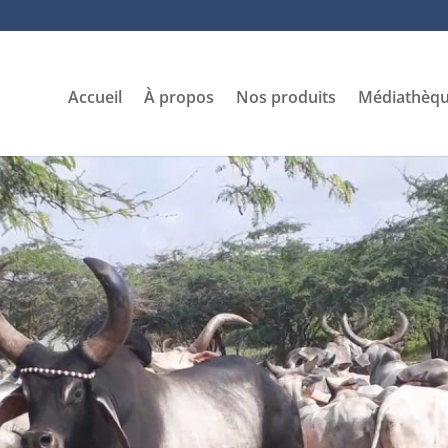
Accueil
À propos
Nos produits
Médiathèq
message
os questions. Ensemble, éradiquons le Vol de Bé