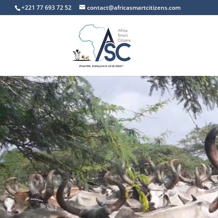
+221 77 693 72 52
contact@africasmartcitizens.com
Envoyez-nous un 
Nous serons ravis de répondre à v