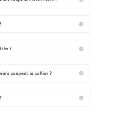
?
ités ?
leurs coupent le collier ?
?