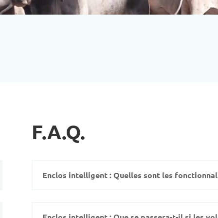
 +221301141624
contact@africasmartcitizens.com
F.A.Q.
Enclos intelligent : Quelles sont les fonctionnal
Enclos intelligent : Que se passera-t-il si les vo