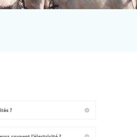
Télécharger la Carte de Visite
ités ?
leurs coupent l’électricité ?